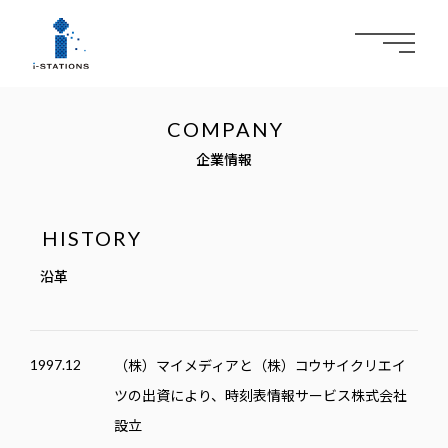
メ
ニ
ュ
ー
企業情報
を
開
閉
す
沿革
る
（株）マイメディアと（株）コウサイクリエイ
1997.12
ツの出資により、時刻表情報サービス株式会社
設立