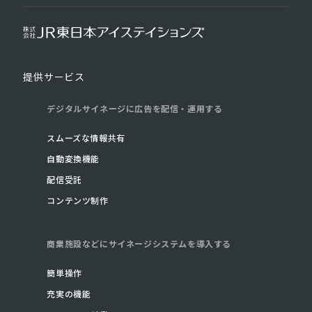
く
ず
リ
ス
提供サービス
フ
ト
ッ
デジタルサイネージに広告を配信・運⽤する
タ
スムーズな情報共有
ー
自動変換機能
メ
配信受託
ニ
コンテンツ制作
ュ
ー
商業施設などにサイネージシステムを導入する
簡単操作
充実の機能