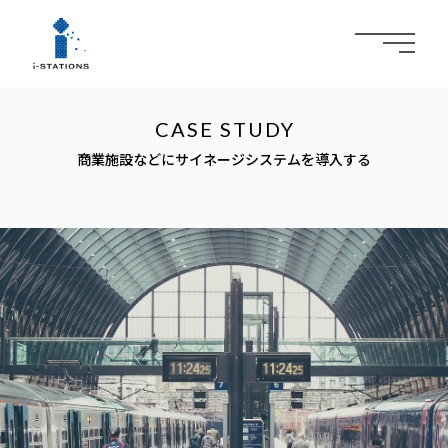
メ
ニ
ュ
ー
商業施設などにサイネージシステムを導入する
を
開
閉
す
る